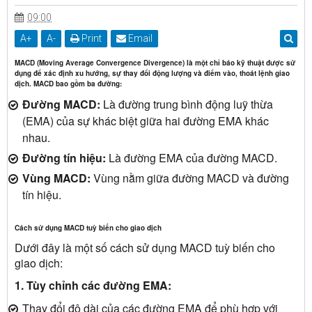
09:00
A
+
A
-
Print
Email
MACD
(Moving Average Convergence Divergence) là một chỉ báo kỹ thuật được sử
dụng để xác định xu hướng, sự thay đổi động lượng và điểm vào, thoát lệnh giao
dịch. MACD bao gồm ba đường:
Đường MACD:
Là đường trung bình động luỹ thừa
(EMA) của sự khác biệt giữa hai đường EMA khác
nhau.
Đường tín hiệu:
Là đường EMA của đường MACD.
Vùng MACD:
Vùng nằm giữa đường MACD và đường
tín hiệu.
Cách sử dụng MACD tuỳ biến cho giao dịch
Dưới đây là một số cách sử dụng MACD tuỳ biến cho
giao dịch:
1. Tùy chỉnh các đường EMA:
Thay đổi độ dài của các đường EMA để phù hợp với