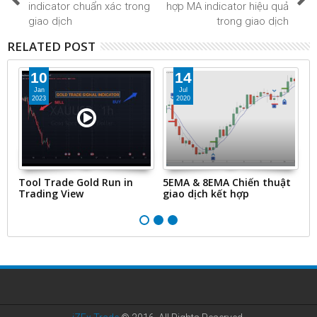
indicator chuẩn xác trong
hợp MA indicator hiệu quả
giao dịch
trong giao dịch
RELATED POST
10
14
Jan
Jul
2023
2020
I
Tool Trade Gold Run in
5EMA & 8EMA Chiến thuật
Pi
g
Trading View
giao dịch kết hợp
t
k